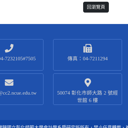
回瀏覽頁
-7232105#7505
傳真：04-7211294
@cc2.ncue.edu.tw
50074 彰化市師大路 2 號經
世館 6 樓
權歸國立彰化師範大學會計學系暨研究所所有，禁止任意轉載、