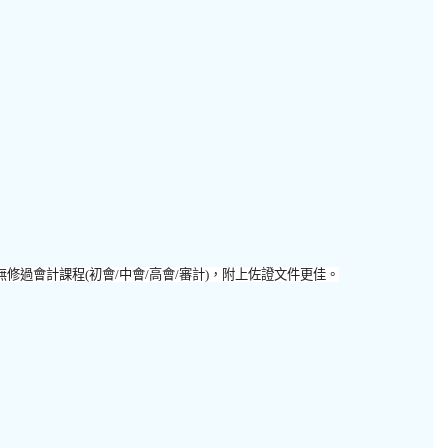
無修過會計課程
(
初會
/
中會
/
高會
/
審計
)
，附上佐證文件更佳。