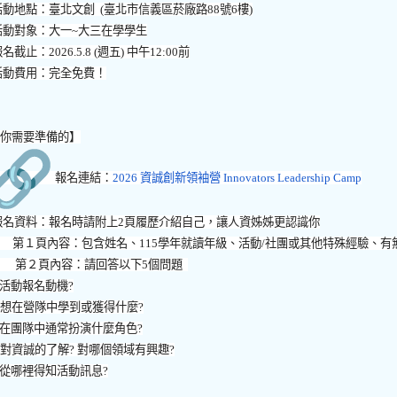
活動地點：臺北文創
(
臺北市信義區菸廠路
88
號
6
樓
)
活動對象：大一
~
大三在學學生
報名截止：
2026.5.8 (
週五
)
中午
12:00
前
活動費用：完全免費！
【你需要準備的】
報名連結：
2026
資誠創新領袖營
Innovators Leadership Camp
報名資料：報名時請附上
2
頁履歷介紹自己，讓人資姊姊更認識你
A.
第１頁內容：包含姓名、
115
學年就讀年級、活動
/
社團或其他特殊經驗、有
B.
第２頁內容：請回答以下
5
個問題
活動報名動機
?
.
想在營隊中學到或獲得什麼
?
在團隊中通常扮演什麼角色
?
.
對資誠的了解
?
對哪個領域有興趣
?
從哪裡得知活動訊息
?