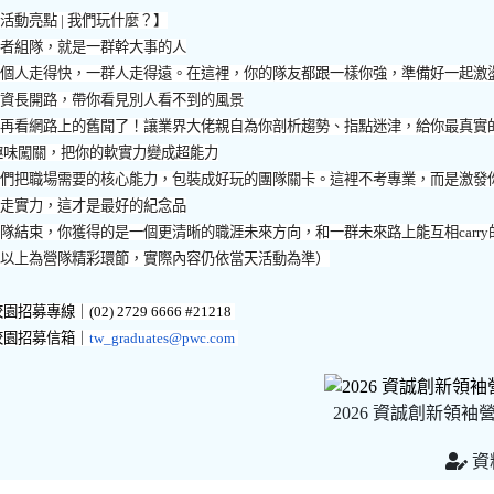
【活動亮點
|
我們玩什麼？】
強者組隊，就是一群幹大事的人
一個人走得快，一群人走得遠。在這裡，你的隊友都跟一樣你強，準備好一起激
人資長開路，帶你看見別人看不到的風景
別再看網路上的舊聞了！讓業界大佬親自為你剖析趨勢、指點迷津，給你最真實
趣味闖關，把你的軟實力變成超能力
我們把職場需要的核心能力，包裝成好玩的團隊關卡。這裡不考專業，而是激發
帶走實力，這才是最好的紀念品
營隊結束，你獲得的是一個更清晰的職涯未來方向，和一群未來路上能互相
carry
（以上為營隊精彩環節，實際內容仍依當天活動為準）
園招募專線｜(02) 2729 6666 #21218
校園招募信箱｜
tw_graduates@pwc.com
2026 資誠創新領袖
資