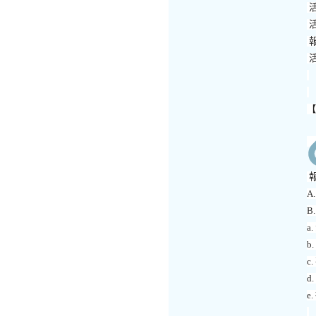
a.
b
c.
d
e.