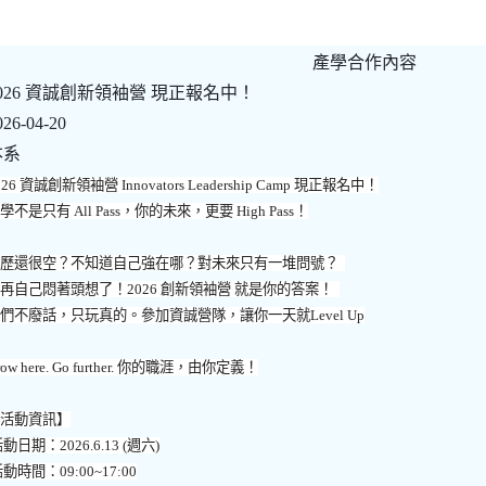
產學合作內容
2026 資誠創新領袖營 現正報名中！
026-04-20
本系
026
資誠創新領袖營
Innovators Leadership Camp
現正報名中！
大學不是只有
All Pass
，你的未來，更要
High Pass
！
履歷還很空？不知道自己強在哪？對未來只有一堆問號？
別再自己悶著頭想了！
2026
創新領袖營
就是你的答案！
我們不廢話，只玩真的。參加資誠營隊，讓你一天就
Level Up
ow here. Go further.
你的職涯，由你定義！
【活動資訊】
活動日期：
2026.6.13 (
週六
)
活動時間：
09:00~17:00