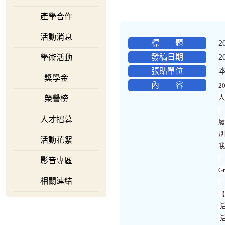
產學合作
活動消息
標 題
發稿日期
2
學術活動
張貼單位
獎學金
內 容
2
榮譽榜
人才招募
活動花絮
影音專區
Gr
相關連結
️