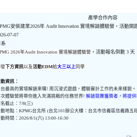
產學合作內容
PMG安侯建業2026年 Audit Innovation 實境解謎體驗營
026-07-07
本系
，活動報名倒數 3 天
PMG 2026
年Audit Innovation 實境解謎體驗營
轉發
下方資訊
以及
活動EDM
給
大三以上
同學
活動資訊：
全台最高的實境解謎來囉! 用沉浸式遊戲，體驗審計工作的未來樣貌。
本次體驗營將帶你進入充滿挑戰的任務世界!
解謎競賽獲獎者，將提供
名截止：7/8(三)
活動地點：KPMG台北所 (台北101辦公大樓：台北市信義區信義路五段
動時間：2026/8/1(六) 13:00-16:30