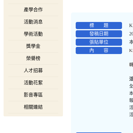
產學合作
活動消息
標 題
K
發稿日期
2
學術活動
張貼單位
獎學金
內 容
K
榮譽榜
人才招募
活動花絮
影音專區
報
相關連結
活