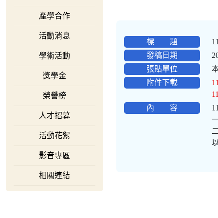
產學合作
活動消息
標 題
發稿日期
2
學術活動
張貼單位
獎學金
附件下載
1
1
榮譽榜
內 容
人才招募
活動花絮
影音專區
相關連結