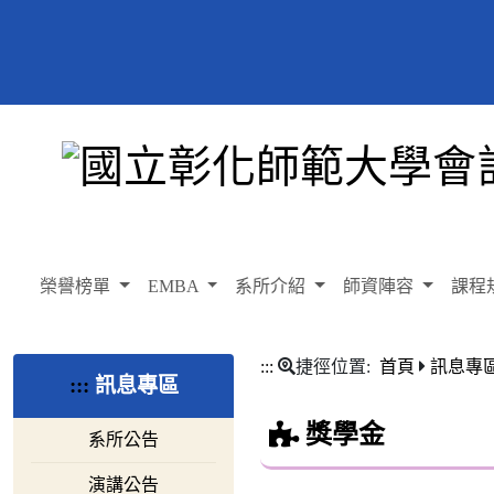
榮譽榜單
EMBA
系所介紹
師資陣容
課程
:::
捷徑位置:
首頁
訊息專
:::
訊息專區
獎學金
系所公告
演講公告