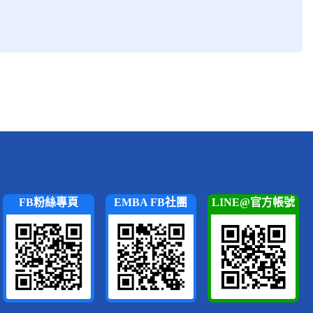
網站內部參考，作為網站規劃及評估之依據。
其他團體或個人。
個人資料，避免未經授權的存取、使用或洩露。
機中。
FB粉絲專頁
EMBA FB社團
LINE@官方帳號