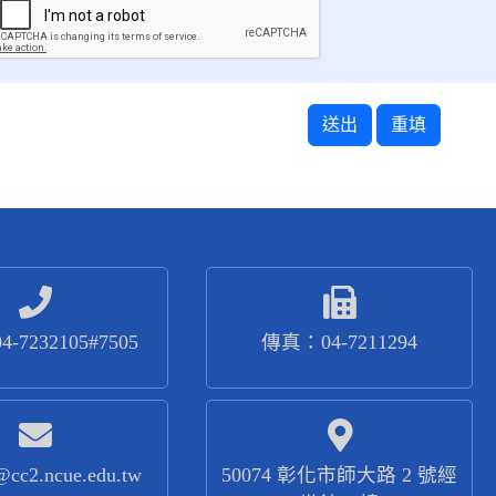
行數據性的統計分析，不涉及網站訪客個人身分資料，主要供本
其它管道與我們連繫，我們亦會保留相關之資料。
護
報資料外，本站不會出售、出租或任意交換任何您的個人資料給
人資料的安全，我們會運用各種安全技術和程序來協助保護您的
人資料儲存在控管嚴密的設施內，只有少數人能存取的伺服器主
e 儲存資訊於使用者的電腦中。
-7232105#7505
傳真：04-7211294
位必要時可透過合法程序向本站調閱個人資料。
施
@cc2.ncue.edu.tw
50074 彰化市師大路 2 號經