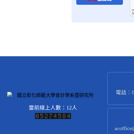
依據。前述資訊僅用於進
3. 如果您以電子郵件或
二、個人資訊運用及保
1. 除依規定向健保局申
2. 本站會致力保護您個
3. 我們會將您提供的個
4. 本站不使用 Cooki
電話：04
5. 中華民國司法檢調單
當前線上人數：12人
三、資訊安全及保護措
acoffice