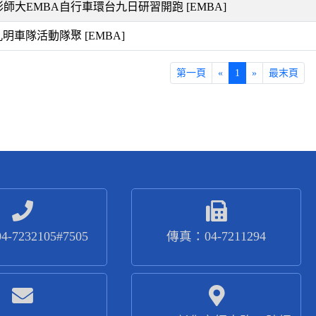
年彰師大EMBA自行車環台九日研習開跑
[EMBA]
A孔明車隊活動隊聚
[EMBA]
第一頁
«
1
»
最末頁
-7232105#7505
傳真：04-7211294