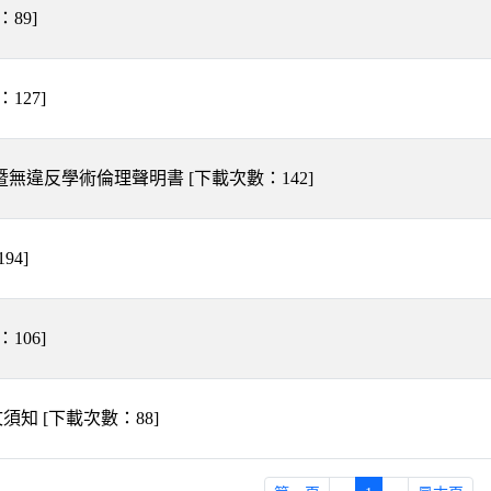
：
89
]
：
127
]
暨無違反學術倫理聲明書
[下載次數：
142
]
194
]
：
106
]
文須知
[下載次數：
88
]