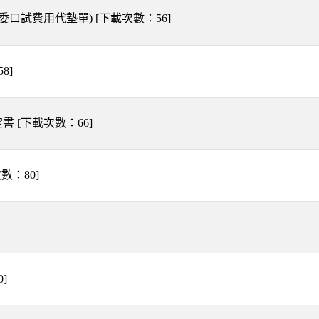
口委口試費用代墊單)
[下載次數：
56
]
58
]
定書
[下載次數：
66
]
次數：
80
]
0
]