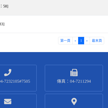
：
58
]
33
]
第一頁
«
1
»
最末頁
-7232105#7505
傳真：04-7211294