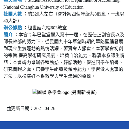
英文全名
：
Student Association for Department of Accounting,
National Changhua University of Education
社團人數
：
約320人左右（會計系四個年級共8個班，一班以
40人計）
辦公據點
：
經世館六樓603教室
簡介
：
本會今年已堂堂邁入第十一屆，在歷任正副會長以及
師長幹部的努力下，從民國九十年草創時期的篳路藍縷發展
到現今生氣蓬勃的熱情活耀，著實令人振奮。本著學會初創
的宗旨:提高學術研究風氣，培養自治能力、聯繫本系師生情
誼；本會竭力舉辦各種動態、靜態活動，促進同學在讀書、
研究閒暇之虞，培養學生組織及領導能力，學習做人處事的
方法；以扮演好本系教學與學生溝通的橋樑。
更新日期：2021-04-26