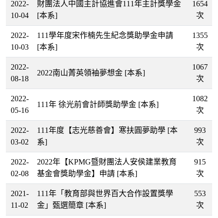
2022-
財團法人中國主計協進會111年主計獎學金
1654
10-04
[本系]
次
2022-
111學年度宋作楠先生紀念獎助學金申請
1355
10-03
[本系]
次
2022-
1067
2022南山菁英領袖夢想金
[本系]
08-18
次
2022-
1082
111年 徐光前會計師獎助學金
[本系]
05-16
次
2022-
111年度【志光慈善會】寒扶圓夢助學
[本
993
03-02
系]
次
2022-
2022年【KPMG暨財團法人安侯建業教育
915
02-08
基金會獎助學金】申請
[本系]
次
2021-
111年「教育部與世界百大合作設置獎學
553
11-02
金」甄選簡章
[本系]
次