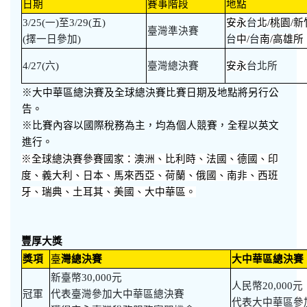
日期
賽事階段
地點
3/25(一)至3/29(五)
安永
台
北
/
桃園
/
新
臺灣準決賽
(擇一日參加)
台
中
/
台
南
/
高雄所
4/27(六)
臺灣總決賽
安永
台北所
※
大中華區總決賽及全球總決賽比賽日期及地點將另行公
告。
※
比賽內容以國際稅務為主，均為個人競賽，全程以英文
進行。
※
全球總決賽參賽國家：澳洲、比利時、法國、德國、印
度、義大利、日本、馬來西亞、荷蘭、俄國、南非、西班
牙、瑞典、土耳其、美國、大中華區。
豐厚大獎
獎項
臺
灣總決賽
大中華區總決賽
新臺幣30,000元
人民幣20,000元
冠軍
代表臺灣參加大中華區總決賽
代表大中華區參