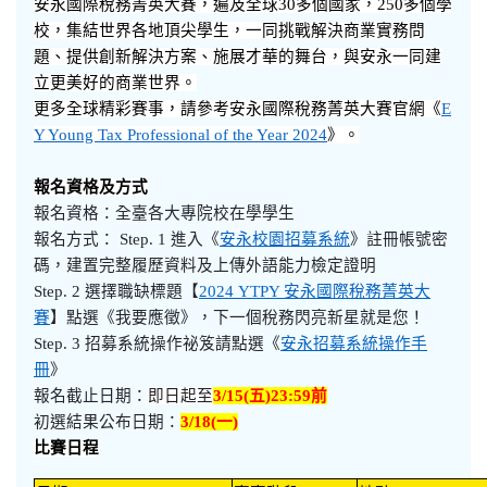
安永國際稅務菁英大賽，遍及全球
30
多個國家，
250
多個學
校，集結世界各地頂尖學生，一同挑戰解決商業實務問
題、提供創新解決方案、施展才華的舞台，與安永一同建
立更美好的商業世界。
更多全球精彩賽事，請參考安永國際稅務菁英大賽官網《
E
Y Young Tax Professional of the Year 2024
》。
報名資格及方式
報名資格：全臺各大專院校在學學生
報名方式：
Step. 1 進入《
安永校園招募系統
》註冊帳號密
碼，建置完整履歷資料及上傳外語能力檢定證明
Step. 2 選擇職缺標題【
2024 YTPY 安永國際稅務菁英大
賽
】點選《我要應徵》，下一個稅務閃亮新星就是您！
Step. 3 招募系統操作祕笈請點選《
安永招募系統操作手
冊
》
報名截止日期：
即日起至
3/15(
五
)23:59
前
初選結果公布日期：
3/18(
一
)
比賽日程